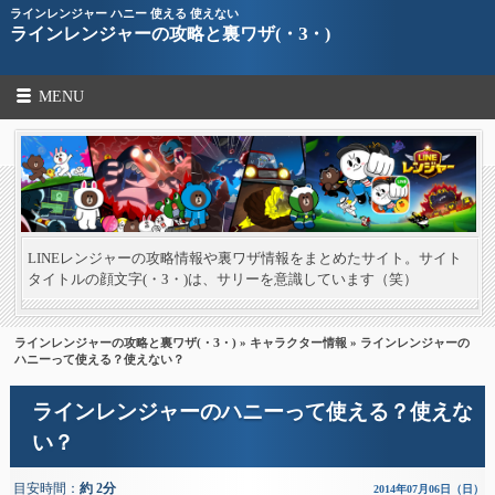
ラインレンジャー ハニー 使える 使えない
ラインレンジャーの攻略と裏ワザ(・З・)
MENU
LINEレンジャーの攻略情報や裏ワザ情報をまとめたサイト。サイト
タイトルの顔文字(・З・)は、サリーを意識しています（笑）
ラインレンジャーの攻略と裏ワザ(・З・)
»
キャラクター情報
» ラインレンジャーの
ハニーって使える？使えない？
ラインレンジャーのハニーって使える？使えな
い？
目安時間：
約 2分
2014年07月06日（日）