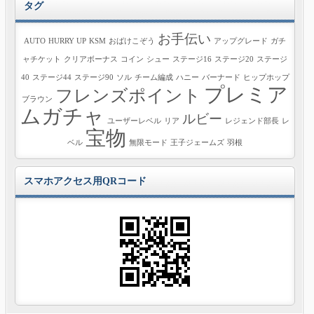
タグ
お手伝い
AUTO
HURRY UP
KSM
おばけこぞう
アップグレード
ガチ
ャチケット
クリアボーナス
コイン
シュー
ステージ16
ステージ20
ステージ
40
ステージ44
ステージ90
ソル
チーム編成
ハニー
バーナード
ヒップホップ
プレミア
フレンズポイント
ブラウン
ムガチャ
ルビー
ユーザーレベル
リア
レジェンド部長
レ
宝物
ベル
無限モード
王子ジェームズ
羽根
スマホアクセス用QRコード