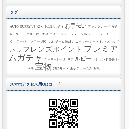
タグ
お手伝い
AUTO
HURRY UP
KSM
おばけこぞう
アップグレード
ガチ
ャチケット
クリアボーナス
コイン
シュー
ステージ16
ステージ20
ステージ
40
ステージ44
ステージ90
ソル
チーム編成
ハニー
バーナード
ヒップホップ
プレミア
フレンズポイント
ブラウン
ムガチャ
ルビー
ユーザーレベル
リア
レジェンド部長
レ
宝物
ベル
無限モード
王子ジェームズ
羽根
スマホアクセス用QRコード